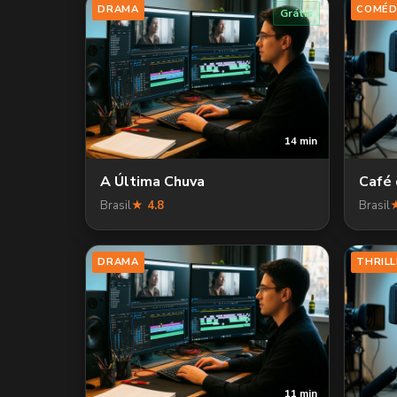
DRAMA
COMÉD
Grátis
14 min
A Última Chuva
Café
Brasil
★ 4.8
Brasil
★
DRAMA
THRILL
11 min