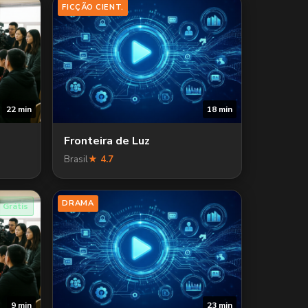
FICÇÃO CIENT.
22 min
18 min
Fronteira de Luz
Brasil
★ 4.7
DRAMA
Grátis
9 min
23 min