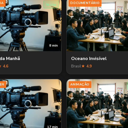
IA
DOCUMENTÁRIO
Grátis
8 min
 da Manhã
Oceano Invisível
 4.6
Brasil
★ 4.9
ER
ANIMAÇÃO
17 min