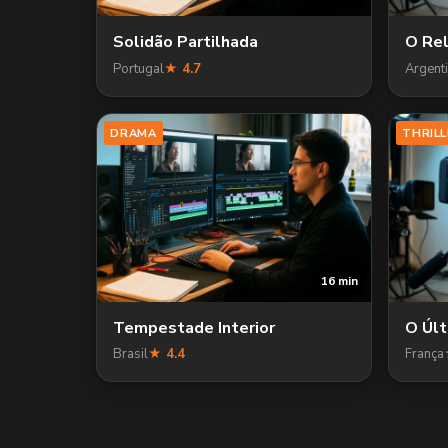
Solidão Partilhada
O Rel
Portugal
★ 4.7
Argent
DRAMA
THRILL
16 min
Tempestade Interior
O Úl
Brasil
★ 4.4
França