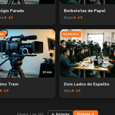
ógio Parado
Borboletas de Papel
ina
★ 4.5
Brasil
★ 4.9
ER
ROMANCE
20 min
timo Trem
Dois Lados do Espelho
★ 4.8
Itália
★ 4.5
Página 1 de 267
← Anterior
Próxima →