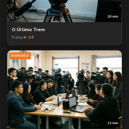
20 min
O Último Trem
França
★ 4.8
ROMANCE
12 min