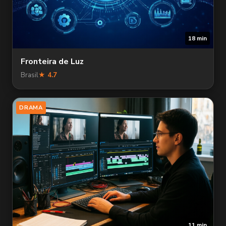
18 min
Fronteira de Luz
Brasil
★ 4.7
DRAMA
11 min