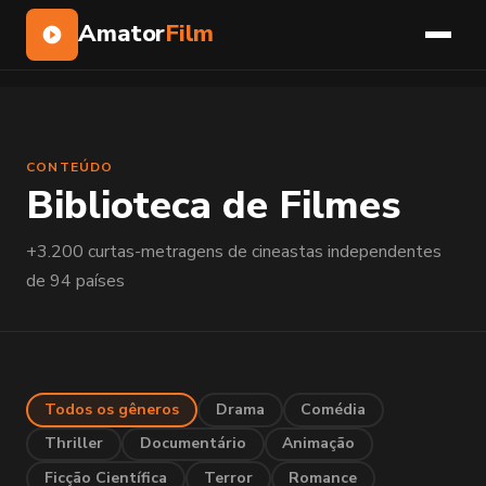
Amator
Film
CONTEÚDO
Biblioteca de Filmes
+3.200 curtas-metragens de cineastas independentes
de 94 países
Todos os gêneros
Drama
Comédia
Thriller
Documentário
Animação
Ficção Científica
Terror
Romance